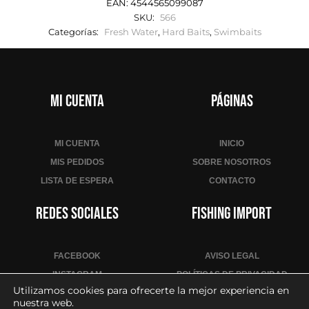
EAN:
4544565099087
SKU:
566
Categorías:
Fresh Water
,
Hard Baits
,
Swimbaits
Mi cuenta
Páginas
MI CUENTA
INICIO
MIS PEDIDOS
SOBRE NOSOTROS
LISTA DE ESPERA
CONTACTO
Redes sociales
Fishing Import
FACEBOOK
AVISO LEGAL
INSTAGRAM
POLÍTICAS DE PRIVACIDAD
Utilizamos cookies para ofrecerte la mejor experiencia en
YOUTUBE
POLÍTICA DE COOKIES
nuestra web.