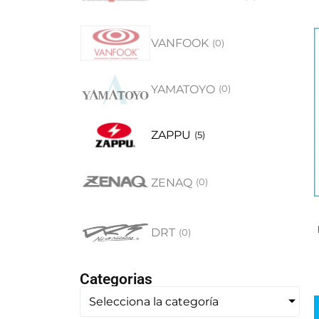
VANFOOK
(
0
)
YAMATOYO
(
0
)
ZAPPU
(
5
)
ZENAQ
(
0
)
DRT
(
0
)
Categorias
Selecciona la categoría