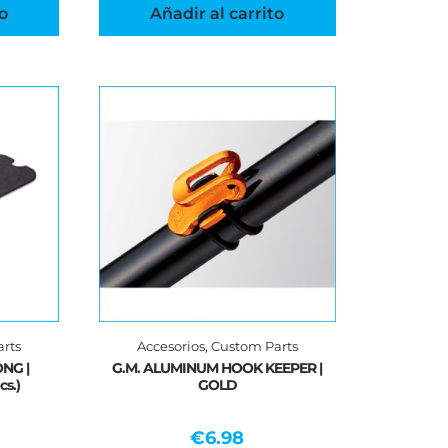
o
Añadir al carrito
rts
Accesorios
,
Custom Parts
NG |
G.M. ALUMINUM HOOK KEEPER |
s.)
GOLD
€
6.98