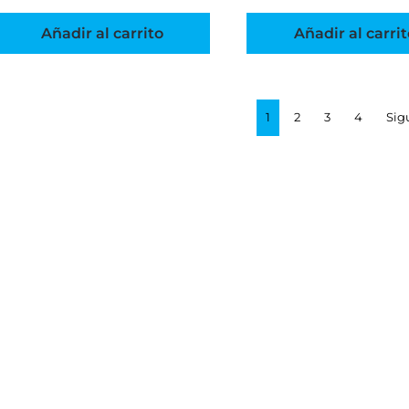
Añadir al carrito
Añadir al carrit
1
2
3
4
Sig