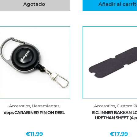
Agotado
Añadir al carrit
Accesorios
,
Herramientas
Accesorios
,
Custom Pa
deps CARABINER PIN ON REEL
E.G. INNER BAKKAN LO
URETHAN SHEET (4 pc
€
11.99
€
17.99