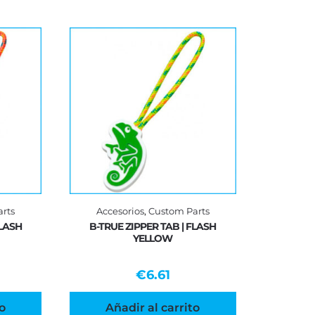
rts
Accesorios
,
Custom Parts
FLASH
B-TRUE ZIPPER TAB | FLASH
YELLOW
€
6.61
o
Añadir al carrito