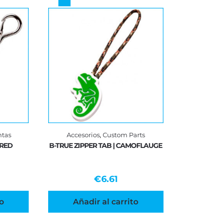
ntas
Accesorios
,
Custom Parts
 RED
B-TRUE ZIPPER TAB | CAMOFLAUGE
€
6.61
o
Añadir al carrito