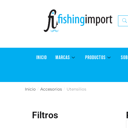
INICIO
MARCAS
PRODUCTOS
SOB
Inicio
Accesorios
Utensilios
/
/
Filtros