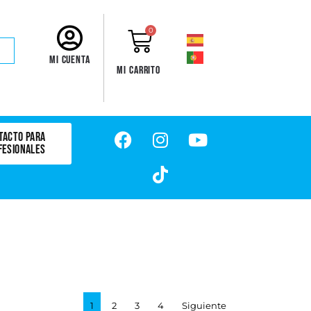
0
Mi cuenta
Mi carrito
TACTO PARA
FESIONALES
1
2
3
4
Siguiente