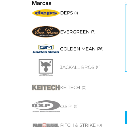
Marcas
DEPS
(
1
)
EVERGREEN
(
7
)
GOLDEN MEAN
(
26
)
JACKALL BROS
(
0
)
KEITECH
(
0
)
O.S.P.
(
0
)
PITCH & STRIKE
(
0
)