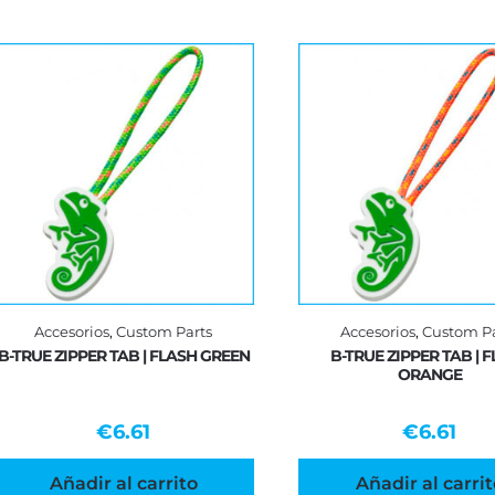
Accesorios
,
Custom Parts
Accesorios
,
Custom Pa
B-TRUE ZIPPER TAB | FLASH GREEN
B-TRUE ZIPPER TAB | 
ORANGE
€
6.61
€
6.61
Añadir al carrito
Añadir al carrit