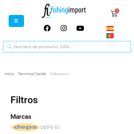
0
/
/
Inicio
Terminal Tackle
Adhesivos
Filtros
Marcas
DEPS
(
0
)