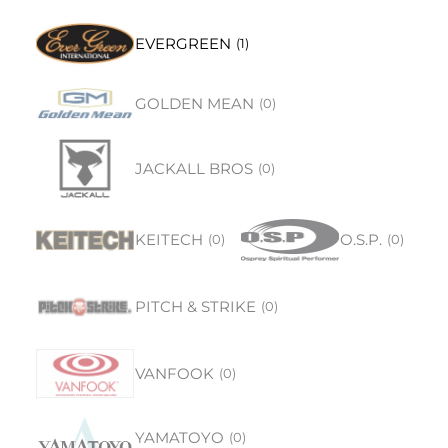
EVERGREEN
(
1
)
GOLDEN MEAN
(
0
)
JACKALL BROS
(
0
)
KEITECH
O.S.P.
(
0
)
(
0
)
PITCH & STRIKE
(
0
)
VANFOOK
(
0
)
YAMATOYO
(
0
)