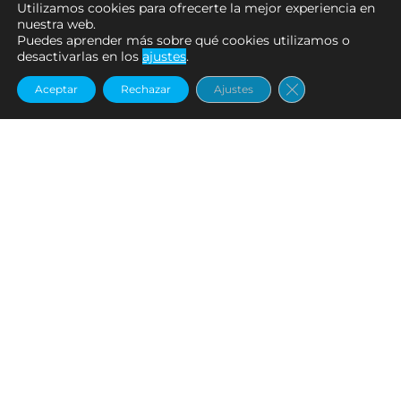
Utilizamos cookies para ofrecerte la mejor experiencia en
nuestra web.
Puedes aprender más sobre qué cookies utilizamos o
desactivarlas en los
ajustes
.
Cerrar el banne
Aceptar
Rechazar
Ajustes
Productos
Adhesivos
,
Custom Parts
E.G. MULTI TACKLE SEAL