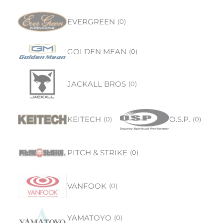
EVERGREEN
(
0
)
GOLDEN MEAN
(
0
)
JACKALL BROS
(
0
)
KEITECH
O.S.P.
(
0
)
(
0
)
PITCH & STRIKE
(
0
)
VANFOOK
(
0
)
YAMATOYO
(
0
)