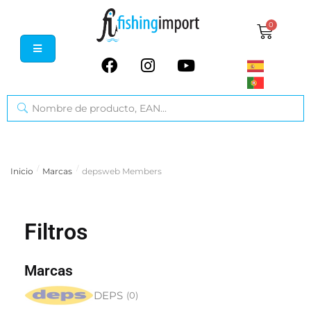
0
/
/
Inicio
Marcas
depsweb Members
Filtros
Marcas
DEPS
(
0
)