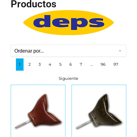
Productos
1
2
3
4
5
6
7
…
96
97
Siguiente