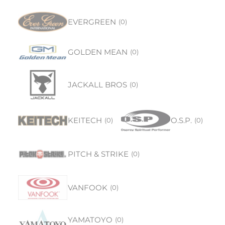
EVERGREEN
(
0
)
GOLDEN MEAN
(
0
)
JACKALL BROS
(
0
)
KEITECH
O.S.P.
(
0
)
(
0
)
PITCH & STRIKE
(
0
)
VANFOOK
(
0
)
YAMATOYO
(
0
)