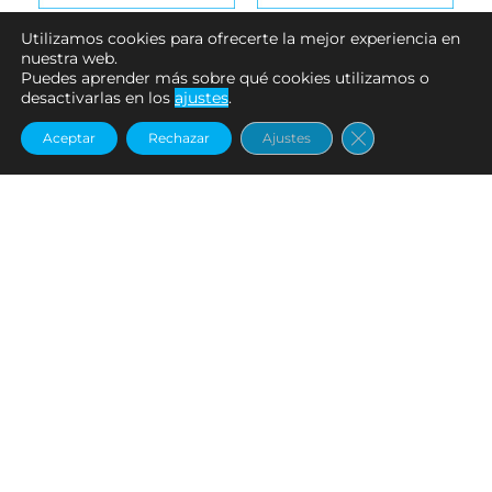
Colas
,
deps Limited Items
Colas
,
deps Limited Items
Utilizamos cookies para ofrecerte la mejor experiencia en
nuestra web.
ABS RATTLE SPARE TAIL
ABS RATTLE SPARE TAIL
Puedes aprender más sobre qué cookies utilizamos o
for TRANSTAIL | RED
for TRANSTAIL | SMOKE
desactivarlas en los
ajustes
.
Cerrar el banne
€
9.56
€
9.56
Aceptar
Rechazar
Ajustes
Añadir al carrito
Añadir al carrito
Colas
,
deps Limited Items
Colas
,
deps Limited Items