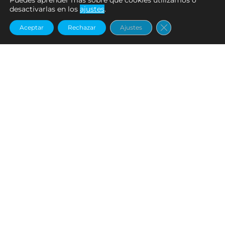
Puedes aprender más sobre qué cookies utilizamos o
desactivarlas en los
ajustes
.
Cerrar el banne
Aceptar
Rechazar
Ajustes
Fresh Water
,
Soft Baits
Fresh Water
,
Soft Baits
BOW WORM 4,2" | 33-
BOW WORM 4,2" | 45-
GREEN PUMPKIN BL
WATERMELON BK
€
10.99
€
10.99
Añadir al carrito
Añadir al carrito