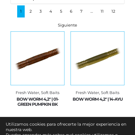
1
2
3
4
5
6
7
…
11
12
Siguiente
Fresh Water
,
Soft Baits
Fresh Water
,
Soft Baits
BOW WORM 4,2" | 01-
BOW WORM 4,2" | 14-AYU
GREEN PUMPKIN BK
€
10.99
€
10.99
Utilizamos cookies para ofrecerte la mejor experiencia en
nuestra web.
Añadir al carrito
Añadir al carrito