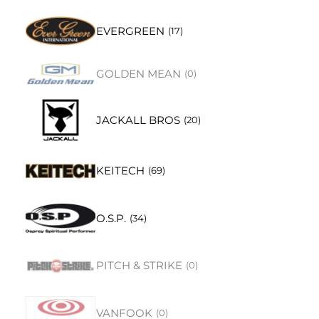
EVERGREEN
(
17
)
GOLDEN MEAN
(
0
)
JACKALL BROS
(
20
)
KEITECH
(
69
)
O.S.P.
(
34
)
PITCH & STRIKE
(
0
)
VANFOOK
(
0
)