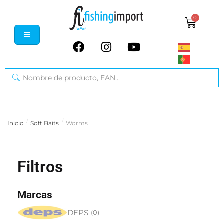
0
/
/
Inicio
Soft Baits
Worms
Filtros
Marcas
DEPS
(
0
)