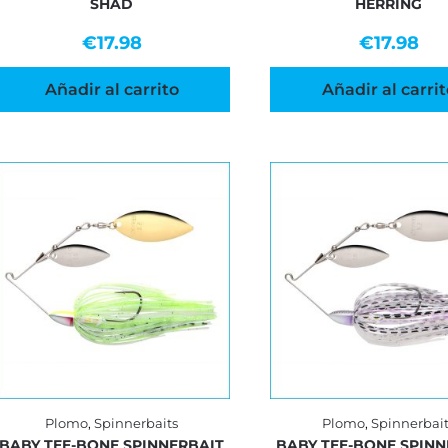
SHAD
HERRING
€
17.98
€
17.98
Añadir al carrito
Añadir al carrit
Plomo
,
Spinnerbaits
Plomo
,
Spinnerbai
BABY TEE-BONE SPINNERBAIT
BABY TEE-BONE SPINN