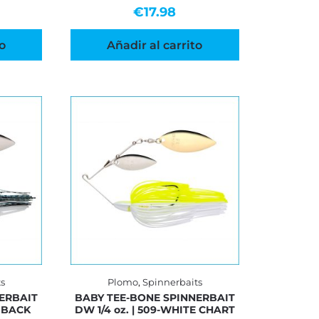
€
17.98
o
Añadir al carrito
ts
Plomo
,
Spinnerbaits
ERBAIT
BABY TEE-BONE SPINNERBAIT
E BACK
DW 1/4 oz. | 509-WHITE CHART