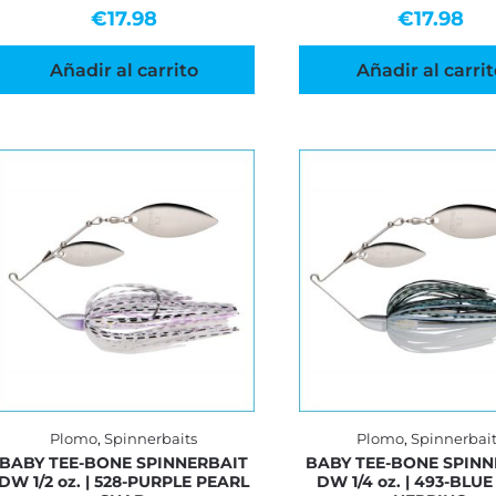
€
17.98
€
17.98
Añadir al carrito
Añadir al carrit
Plomo
,
Spinnerbaits
Plomo
,
Spinnerbai
BABY TEE-BONE SPINNERBAIT
BABY TEE-BONE SPINN
DW 1/2 oz. | 528-PURPLE PEARL
DW 1/4 oz. | 493-BLU