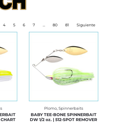
4
5
6
7
…
80
81
Siguiente
ts
Plomo
,
Spinnerbaits
ERBAIT
BABY TEE-BONE SPINNERBAIT
E CHART
DW 1/2 oz. | 512-SPOT REMOVER