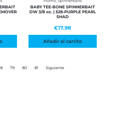
ts
Plomo
,
Spinnerbaits
ERBAIT
BABY TEE-BONE SPINNERBAIT
 REMOVER
DW 3/8 oz. | 528-PURPLE PEARL
SHAD
€
17.98
o
Añadir al carrito
78
79
80
81
Siguiente