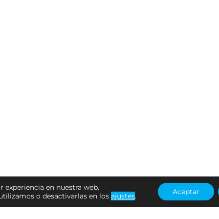
r experiencia en nuestra web.
Aceptar
tilizamos o desactivarlas en los
ajustes
.