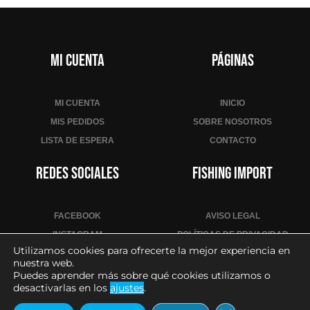
Mi cuenta
Páginas
MI CUENTA
INICIO
MIS PEDIDOS
SOBRE NOSOTROS
LISTA DE ESPERA
CONTACTO
Redes sociales
Fishing Import
FACEBOOK
AVISO LEGAL
INSTAGRAM
POLÍTICAS DE PRIVACIDAD
Utilizamos cookies para ofrecerte la mejor experiencia en
YOUTUBE
POLÍTICA DE COOKIES
nuestra web.
CONDICIONES DE VENTA
Puedes aprender más sobre qué cookies utilizamos o
desactivarlas en los
ajustes
.
CONTACTO PARA PROFESIONALES