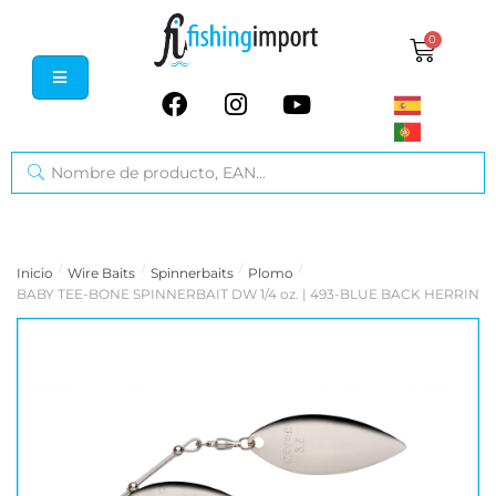
0
/
/
/
/
Inicio
Wire Baits
Spinnerbaits
Plomo
BABY TEE-BONE SPINNERBAIT DW 1/4 oz. | 493-BLUE BACK HERRING