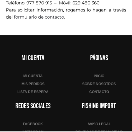
Teléfono: 977 870 915 – Móvil: 629 480 360
Para solicitar información, rogamos lo hagan a través
del
formulario de contacto
.
Mi cuenta
Páginas
MI CUENTA
INICIO
MIS PEDIDOS
SOBRE NOSOTROS
LISTA DE ESPERA
CONTACTO
Redes sociales
Fishing Import
FACEBOOK
AVISO LEGAL