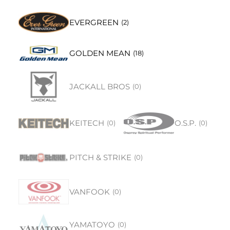
EVERGREEN
(
2
)
GOLDEN MEAN
(
18
)
JACKALL BROS
(
0
)
KEITECH
O.S.P.
(
0
)
(
0
)
PITCH & STRIKE
(
0
)
VANFOOK
(
0
)
YAMATOYO
(
0
)