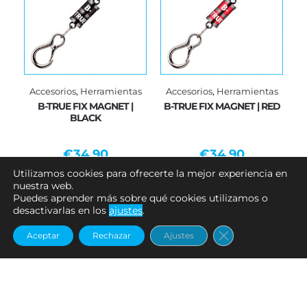
Accesorios
,
Herramientas
Accesorios
,
Herramientas
B-TRUE FIX MAGNET |
B-TRUE FIX MAGNET | RED
BLACK
€
34.90
€
34.90
Utilizamos cookies para ofrecerte la mejor experiencia en
Añadir al carrito
Añadir al carrito
nuestra web.
Puedes aprender más sobre qué cookies utilizamos o
desactivarlas en los
ajustes
.
Cerrar el banne
Aceptar
Rechazar
Ajustes