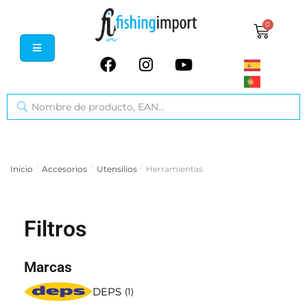
0
/
/
/
Inicio
Accesorios
Utensilios
Herramientas
Filtros
Marcas
DEPS
(
1
)