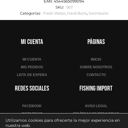
EAN:
4544565099094
SKU:
567
Categorías:
Fresh Water
,
Hard Baits
,
Swimbaits
Mi cuenta
Páginas
MI CUENTA
INICIO
MIS PEDIDOS
SOBRE NOSOTROS
LISTA DE ESPERA
CONTACTO
Redes sociales
Fishing Import
FACEBOOK
AVISO LEGAL
INSTAGRAM
POLÍTICAS DE PRIVACIDAD
Utilizamos cookies para ofrecerte la mejor experiencia en
YOUTUBE
POLÍTICA DE COOKIES
nuestra web.