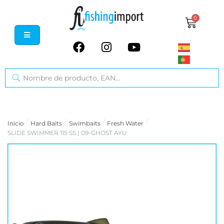
0
/
/
/
/
Inicio
Hard Baits
Swimbaits
Fresh Water
SLIDE SWIMMER 115 SS | 09-GHOST AYU