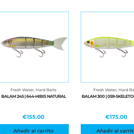
Fresh Water
,
Hard Baits
Fresh Water
,
Hard Ba
BALAM 245 | 644-HIBIS NATURAL
BALAM 300 | 059-SKELET
€
155.00
€
175.00
Añadir al carrito
Añadir al carrit