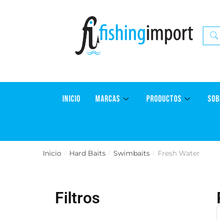
INICIO
MARCAS
PRODUCTOS
SOB
Inicio
Hard Baits
Swimbaits
Fresh Water
/
/
/
Filtros