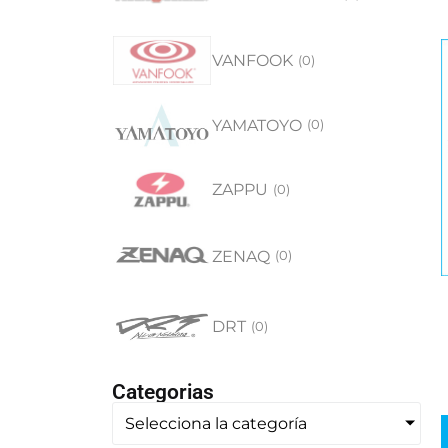
VANFOOK
(
0
)
YAMATOYO
(
0
)
ZAPPU
(
0
)
ZENAQ
(
0
)
DRT
(
0
)
Categorias
Selecciona la categoría