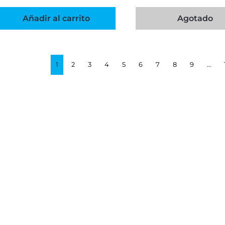
Añadir al carrito
Agotado
1
2
3
4
5
6
7
8
9
…