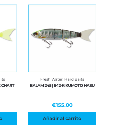
its
Fresh Water
,
Hard Baits
E CHART
BALAM 245 | 642-KIKUMOTO HASU
€
155.00
o
Añadir al carrito