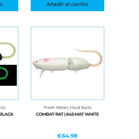
o
Añadir al carrito
its
Fresh Water
,
Hard Baits
 BLACK
COMBAT RAT | 645-MAT WHITE
€
64.98