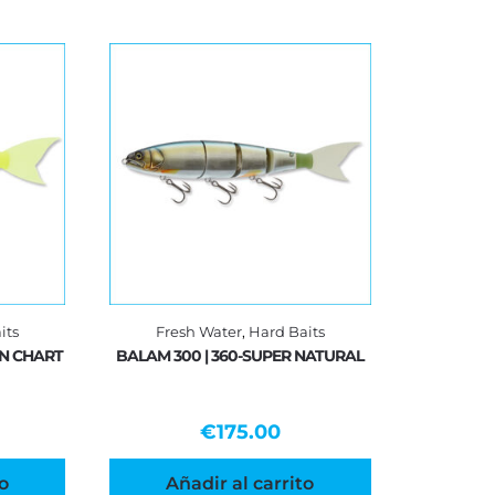
its
Fresh Water
,
Hard Baits
ON CHART
BALAM 300 | 360-SUPER NATURAL
€
175.00
o
Añadir al carrito