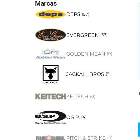
Marcas
DEPS
(
97
)
EVERGREEN
(
37
)
GOLDEN MEAN
(
0
)
JACKALL BROS
(
9
)
KEITECH
(
0
)
O.S.P.
(
4
)
PITCH & STRIKE
(
0
)