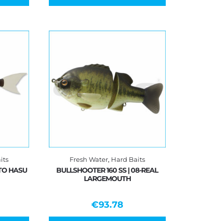
its
Fresh Water
,
Hard Baits
TO HASU
BULLSHOOTER 160 SS | 08-REAL
LARGEMOUTH
€
93.78