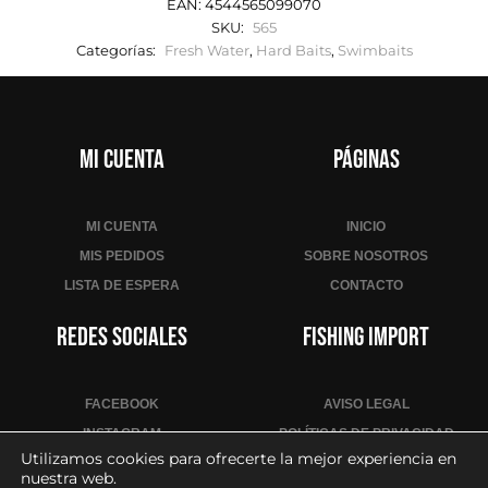
EAN:
4544565099070
SKU:
565
Categorías:
Fresh Water
,
Hard Baits
,
Swimbaits
Mi cuenta
Páginas
MI CUENTA
INICIO
MIS PEDIDOS
SOBRE NOSOTROS
LISTA DE ESPERA
CONTACTO
Redes sociales
Fishing Import
FACEBOOK
AVISO LEGAL
INSTAGRAM
POLÍTICAS DE PRIVACIDAD
Utilizamos cookies para ofrecerte la mejor experiencia en
YOUTUBE
POLÍTICA DE COOKIES
nuestra web.