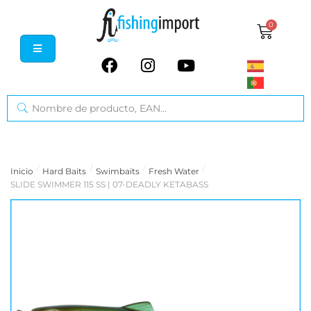
0
/
/
/
/
Inicio
Hard Baits
Swimbaits
Fresh Water
SLIDE SWIMMER 115 SS | 07-DEADLY KETABASS