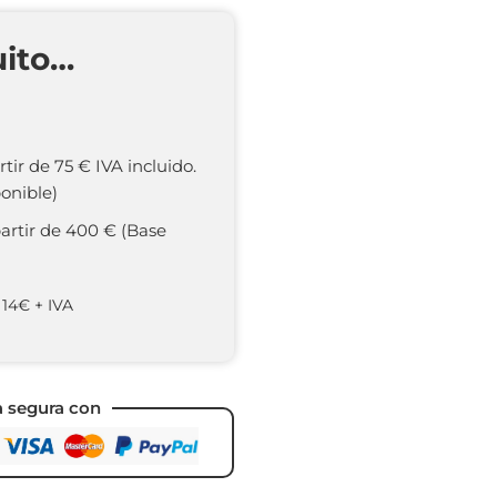
uito…
rtir de 75 € IVA incluido.
onible)
partir de 400 € (Base
 14€ + IVA
a segura con