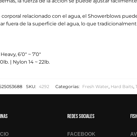
Además, la fuerza de la acción se puede ajustar fácilmente
o corporal relacionado con el agua, el Showerblows puede
tar fuera de la superficie del agua, lo que tradicionalme
eavy, 6’0" ~ 7’0"
0lb. | Nylon 14 ~ 22lb.
625053688
SKU:
4292
Categorías:
Fresh Water
,
Hard Baits
,
inas
Redes sociales
Fis
ICIO
FACEBOOK
AV