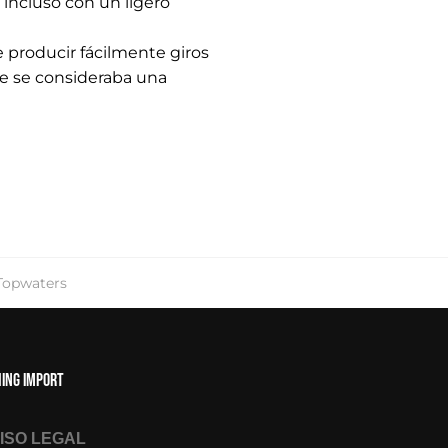
 incluso con un ligero
 producir fácilmente giros
nte se consideraba una
Topwaters
hing Import
ISO LEGAL