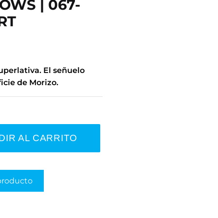
WS | 067-
RT
perlativa. El señuelo
icie de Morizo.
DIR AL CARRITO
producto