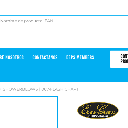
CON
RE NOSOTROS
CONTÁCTANOS
DEPS MEMBERS
PRO
SHOWERBLOWS | 067-FLASH CHART
/