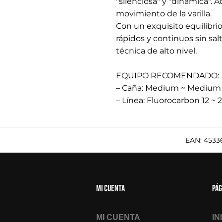
"silenciosa" y "dinámica". 
movimiento de la varilla.
Con un exquisito equilibri
rápidos y continuos sin sal
técnica de alto nivel.
.
EQUIPO RECOMENDADO:
– Caña: Medium ~ Medium H
– Línea: Fluorocarbon 12 ~ 2
EAN:
4533
Mi cuenta
Pág
MI CUENTA
IN