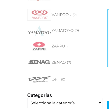
VANFOOK
(
0
)
YAMATOYO
(
0
)
ZAPPU
(
0
)
ZENAQ
(
0
)
DRT
(
0
)
Categorias
Selecciona la categoría