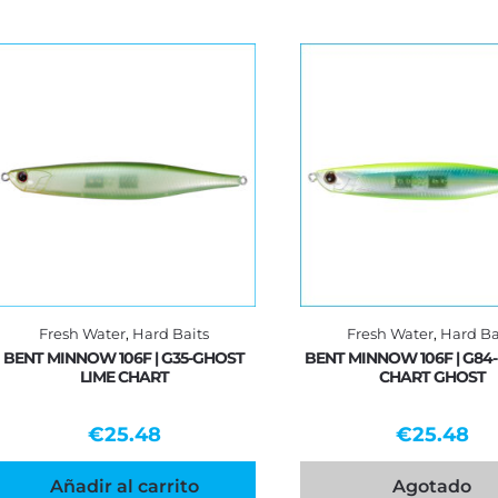
Fresh Water
,
Hard Baits
Fresh Water
,
Hard Ba
BENT MINNOW 106F | G35-GHOST
BENT MINNOW 106F | G8
LIME CHART
CHART GHOST
€
25.48
€
25.48
Añadir al carrito
Agotado