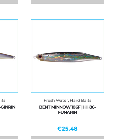
its
Fresh Water
,
Hard Baits
-GINRIN
BENT MINNOW 106F | HH86-
FUNARIN
€
25.48