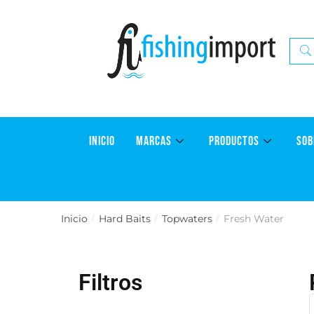
INICIO
MARCAS
PRODUCTOS
SOB
Inicio
Hard Baits
Topwaters
Fresh Water
/
/
/
Filtros