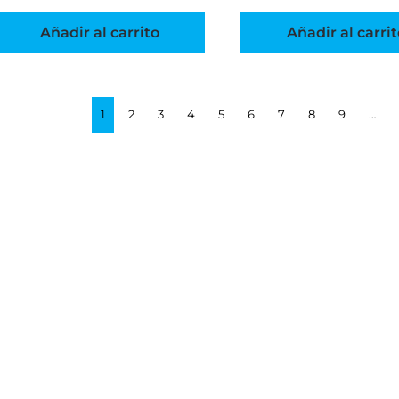
Añadir al carrito
Añadir al carrit
1
2
3
4
5
6
7
8
9
…