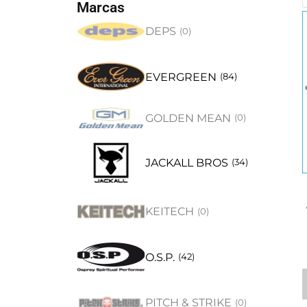
Marcas
DEPS
(
0
)
EVERGREEN
(
84
)
GOLDEN MEAN
(
0
)
JACKALL BROS
(
34
)
KEITECH
(
0
)
O.S.P.
(
42
)
PITCH & STRIKE
(
0
)