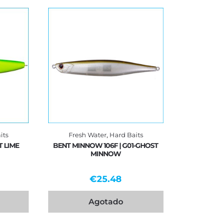
its
Fresh Water
,
Hard Baits
 LIME
BENT MINNOW 106F | G01-GHOST
MINNOW
€
25.48
Agotado