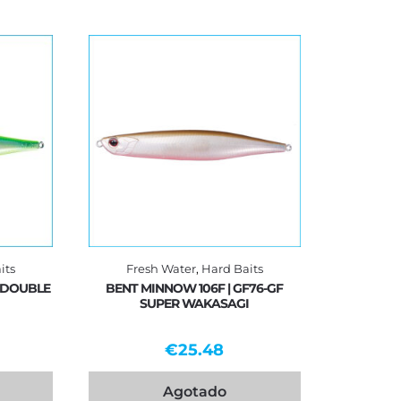
its
Fresh Water
,
Hard Baits
4-DOUBLE
BENT MINNOW 106F | GF76-GF
SUPER WAKASAGI
€
25.48
Agotado