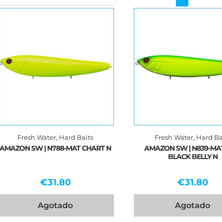
Fresh Water
,
Hard Baits
Fresh Water
,
Hard Ba
AMAZON SW | N788-MAT CHART N
AMAZON SW | N839-MAT
BLACK BELLY N
€
31.80
€
31.80
Agotado
Agotado