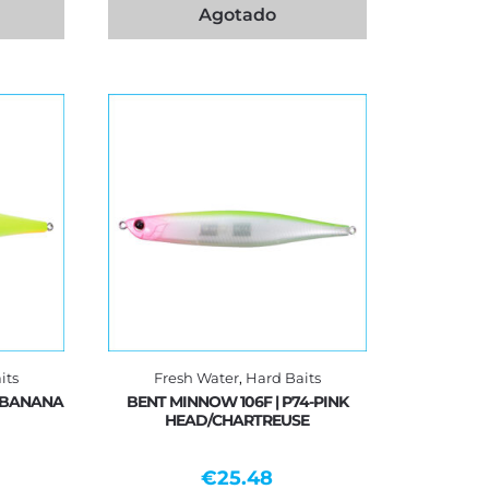
Agotado
its
Fresh Water
,
Hard Baits
0-BANANA
BENT MINNOW 106F | P74-PINK
HEAD/CHARTREUSE
€
25.48