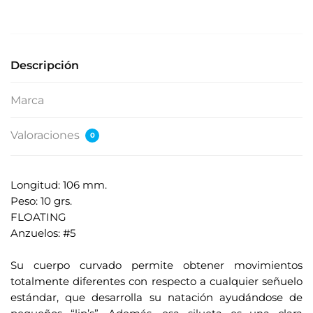
s
e
s
u
Descripción
d
i
Marca
r
e
Valoraciones
0
c
c
i
Longitud: 106 mm.
ó
Peso: 10 grs.
n
FLOATING
d
Anzuelos: #5
e
.
c
Su cuerpo curvado permite obtener movimientos
o
totalmente diferentes con respecto a cualquier señuelo
r
estándar, que desarrolla su natación ayudándose de
r