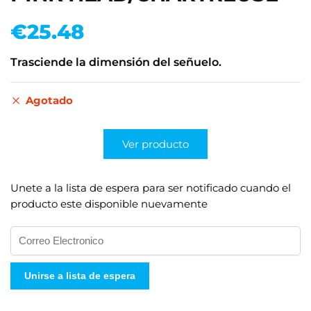
€
25.48
Trasciende la dimensión del señuelo.
Agotado
Ver producto
Unete a la lista de espera para ser notificado cuando el
producto este disponible nuevamente
I
n
g
Unirse a lista de espera
r
e