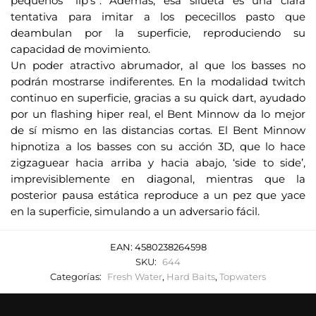
pequeños “lip’s”. Además, esa silueta es una clara
e
tentativa para imitar a los pececillos pasto que
o
deambulan por la superficie, reproduciendo su
e
capacidad de movimiento.
l
Un poder atractivo abrumador, al que los basses no
e
podrán mostrarse indiferentes. En la modalidad twitch
c
continuo en superficie, gracias a su quick dart, ayudado
t
por un flashing hiper real, el Bent Minnow da lo mejor
r
de sí mismo en las distancias cortas. El Bent Minnow
hipnotiza a los basses con su acción 3D, que lo hace
ó
zigzaguear hacia arriba y hacia abajo, ‘side to side’,
n
imprevisiblemente en diagonal, mientras que la
i
posterior pausa estática reproduce a un pez que yace
c
en la superficie, simulando a un adversario fácil.
o
p
EAN:
4580238264598
a
SKU:
644
r
Categorías:
Fresh Water
,
Hard Baits
,
Topwaters
a
u