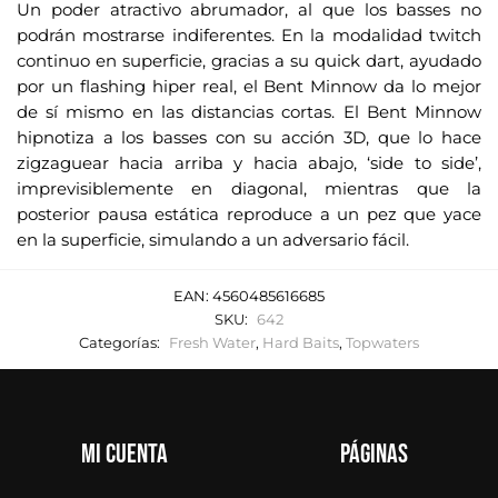
Un poder atractivo abrumador, al que los basses no
podrán mostrarse indiferentes. En la modalidad twitch
continuo en superficie, gracias a su quick dart, ayudado
por un flashing hiper real, el Bent Minnow da lo mejor
de sí mismo en las distancias cortas. El Bent Minnow
hipnotiza a los basses con su acción 3D, que lo hace
zigzaguear hacia arriba y hacia abajo, ‘side to side’,
imprevisiblemente en diagonal, mientras que la
posterior pausa estática reproduce a un pez que yace
en la superficie, simulando a un adversario fácil.
EAN:
4560485616685
SKU:
642
Categorías:
Fresh Water
,
Hard Baits
,
Topwaters
Mi cuenta
Páginas