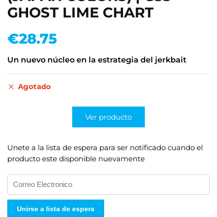
GHOST LIME CHART
€
28.75
Un nuevo núcleo en la estrategia del jerkbait
Agotado
Ver producto
Unete a la lista de espera para ser notificado cuando el
producto este disponible nuevamente
I
n
g
Unirse a lista de espera
r