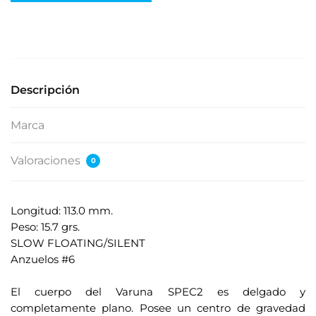
e
s
e
s
u
Descripción
d
i
Marca
r
e
Valoraciones
0
c
c
i
Longitud: 113.0 mm.
ó
Peso: 15.7 grs.
n
SLOW FLOATING/SILENT
d
Anzuelos #6
e
.
c
El cuerpo del Varuna SPEC2 es delgado y
o
completamente plano. Posee un centro de gravedad