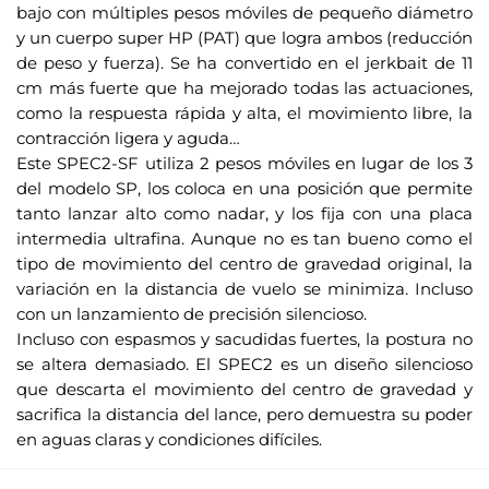
r
bajo con múltiples pesos móviles de pequeño diámetro
r
y un cuerpo super HP (PAT) que logra ambos (reducción
e
de peso y fuerza). Se ha convertido en el jerkbait de 11
o
cm más fuerte que ha mejorado todas las actuaciones,
e
como la respuesta rápida y alta, el movimiento libre, la
l
contracción ligera y aguda…
e
Este SPEC2-SF utiliza 2 pesos móviles en lugar de los 3
c
del modelo SP, los coloca en una posición que permite
t
tanto lanzar alto como nadar, y los fija con una placa
r
intermedia ultrafina. Aunque no es tan bueno como el
tipo de movimiento del centro de gravedad original, la
ó
variación en la distancia de vuelo se minimiza. Incluso
n
con un lanzamiento de precisión silencioso.
i
Incluso con espasmos y sacudidas fuertes, la postura no
c
se altera demasiado. El SPEC2 es un diseño silencioso
o
que descarta el movimiento del centro de gravedad y
p
sacrifica la distancia del lance, pero demuestra su poder
a
en aguas claras y condiciones difíciles.
r
a