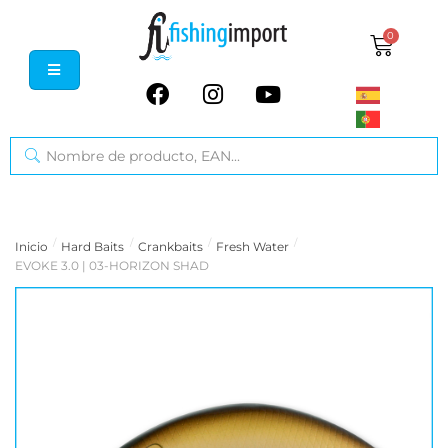
0
/
/
/
/
Inicio
Hard Baits
Crankbaits
Fresh Water
EVOKE 3.0 | 03-HORIZON SHAD