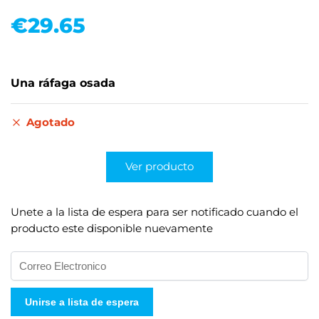
€
29.65
Una ráfaga osada
Agotado
Ver producto
Unete a la lista de espera para ser notificado cuando el
producto este disponible nuevamente
I
n
g
Unirse a lista de espera
r