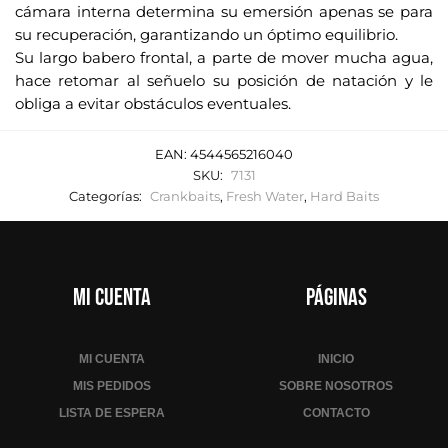
cámara interna determina su emersión apenas se para
su recuperación, garantizando un óptimo equilibrio.
Su largo babero frontal, a parte de mover mucha agua,
hace retomar al señuelo su posición de natación y le
obliga a evitar obstáculos eventuales.
EAN:
4544565216040
SKU:
7131
Categorías:
Crankbaits
,
Fresh Water
,
Hard Baits
Mi cuenta
Páginas
MI CUENTA
INICIO
MIS PEDIDOS
SOBRE NOSOTROS
LISTA DE ESPERA
CONTACTO