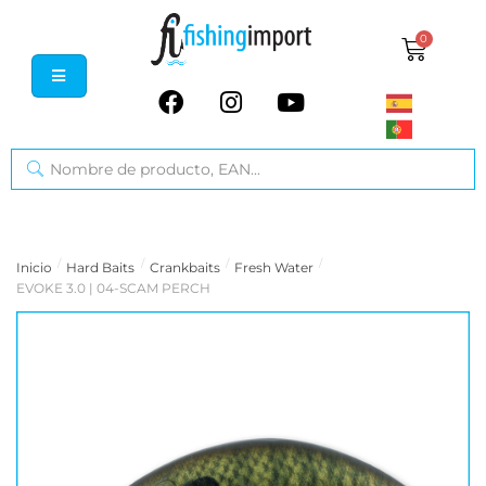
0
/
/
/
/
Inicio
Hard Baits
Crankbaits
Fresh Water
EVOKE 3.0 | 04-SCAM PERCH