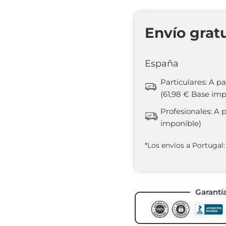
Envío grat
España
Particulares: A pa
(61,98 € Base imp
Profesionales: A 
imponible)
*Los envíos a Portugal:
Garantí