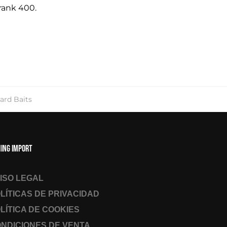
Crank 400.
ard Baits
hing Import
ISO LEGAL
LÍTICAS DE PRIVACIDAD
LÍTICA DE COOKIES
NDICIONES DE VENTA