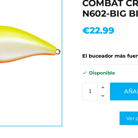
COMBAT CR
N602-BIG B
€
22.99
El buceador más fuer
Disponible
AÑA
Ver 