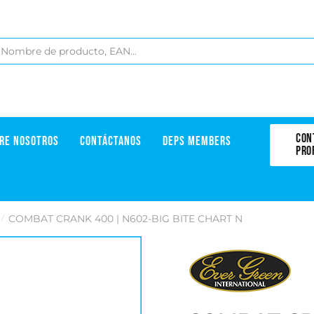
CON
RE NOSOTROS
CONTÁCTANOS
DEPS MEMBERS
PRO
COMBAT CRANK 400 | N602-BIG BITE CHART N
/