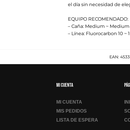
el día sin necesidad de el
.
EQUIPO RECOMENDADO:
– Caña: Medium ~ Medium H
– Línea: Fluorocarbon 10 ~ 16
EAN:
4533
Mi cuenta
Pág
MI CUENTA
IN
MIS PEDIDOS
S
LISTA DE ESPERA
C