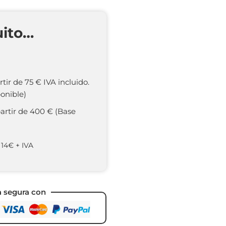
uito…
rtir de 75 € IVA incluido.
onible)
partir de 400 € (Base
 14€ + IVA
a segura con