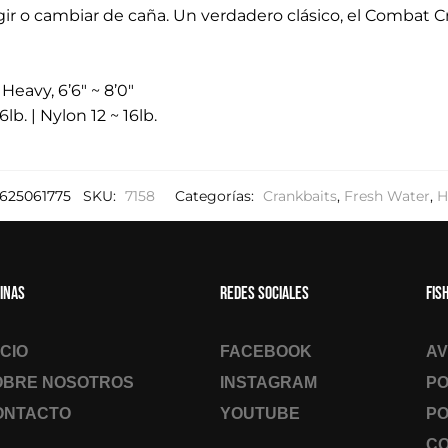
egir o cambiar de caña. Un verdadero clásico, el Combat 
eavy, 6’6″ ~ 8’0″
lb. | Nylon 12 ~ 16lb.
625061775
SKU:
7158
Categorías:
Crankbaits
,
Fresh Water
,
H
inas
Redes sociales
Fis
ICIO
FACEBOOK
AV
OBRE NOSOTROS
INSTAGRAM
PO
ONTACTO
YOUTUBE
PO
CO