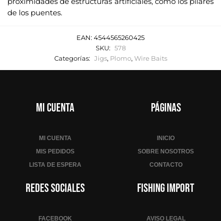
proximidades de estructuras artificiales, como los pilares
de los puentes.
EAN:
4544565260425
SKU:
578
Categorías:
Jigs
,
Plomo
,
Wire Baits
Mi cuenta
Páginas
MI CUENTA
INICIO
MIS PEDIDOS
SOBRE NOSOTROS
LISTA DE ESPERA
CONTACTO
Redes sociales
Fishing Import
FACEBOOK
AVISO LEGAL