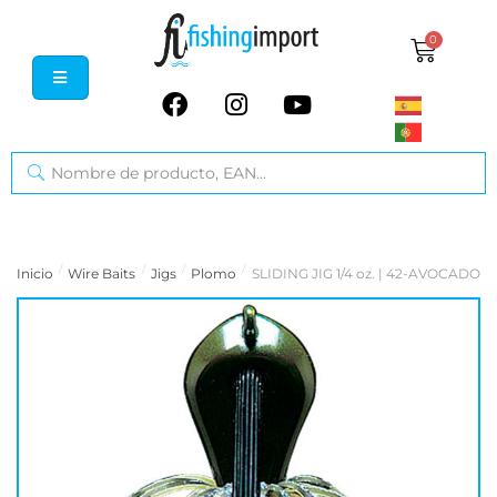
0
/
/
/
/
Inicio
Wire Baits
Jigs
Plomo
SLIDING JIG 1/4 oz. | 42-AVOCADO