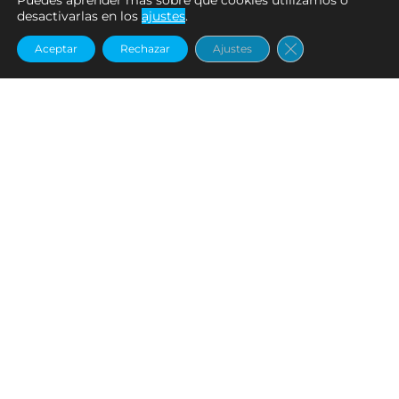
Puedes aprender más sobre qué cookies utilizamos o
desactivarlas en los
ajustes
.
Cerrar el banne
Aceptar
Rechazar
Ajustes
Jigs
,
Plomo
Jigs
,
Plomo
CASTING JIG 10,5 gr. – 3/8
CASTING JIG 10,5 gr. – 3/8
oz. | 413-BLACK...
oz. | 511-GREEN...
€
8.60
€
8.60
Añadir al carrito
Añadir al carrito