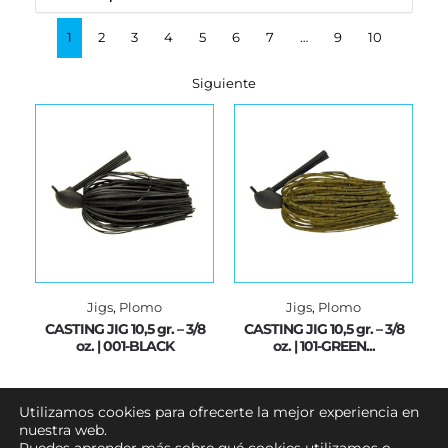
1
2
3
4
5
6
7
…
9
10
Siguiente
Jigs
,
Plomo
Jigs
,
Plomo
CASTING JIG 10,5 gr. – 3/8
CASTING JIG 10,5 gr. – 3/8
oz. | 001-BLACK
oz. | 101-GREEN...
€
8.60
€
8.60
Utilizamos cookies para ofrecerte la mejor experiencia en
nuestra web.
Añadir al carrito
Añadir al carrito