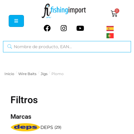
0
/
/
/
Inicio
Wire Baits
Jigs
Plomo
Filtros
Marcas
DEPS
(
29
)