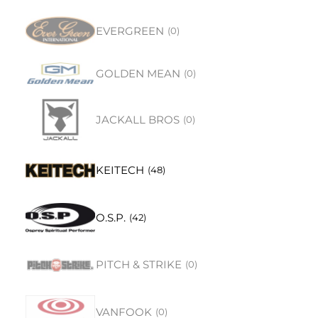
EVERGREEN
(
0
)
GOLDEN MEAN
(
0
)
JACKALL BROS
(
0
)
KEITECH
(
48
)
O.S.P.
(
42
)
PITCH & STRIKE
(
0
)
VANFOOK
(
0
)