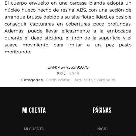
El cuerpo envuelto en una carcasa blanda adopta un
núcleo hueco hecho de resina ABS, con una acción de
arranque brusca debido a su alta flotabilidad, es posible
conseguir capturaras en coberturas poco profundas.
Además, puede llevar eficazmente a la embocada
durante el dead sticking, el tirón de la superficie y el
suave moviniento para imitar a un pez pasto
moribundo.
EAN:
4544565195079
SKU:
4049
Categorías:
Fresh Water
,
Hard Baits
,
Swimbaits
Mi cuenta
Páginas
MI CUENTA
INICIO