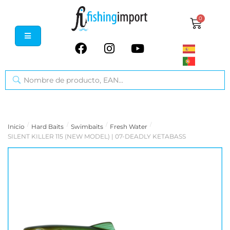
0
/
/
/
/
Inicio
Hard Baits
Swimbaits
Fresh Water
SILENT KILLER 115 (NEW MODEL) | 07-DEADLY KETABASS