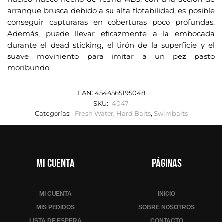
arranque brusca debido a su alta flotabilidad, es posible
conseguir capturaras en coberturas poco profundas.
Además, puede llevar eficazmente a la embocada
durante el dead sticking, el tirón de la superficie y el
suave moviniento para imitar a un pez pasto
moribundo.
EAN:
4544565195048
SKU:
4047
Categorías:
Fresh Water
,
Hard Baits
,
Swimbaits
Mi cuenta
Páginas
MI CUENTA
INICIO
MIS PEDIDOS
SOBRE NOSOTROS
LISTA DE ESPERA
CONTACTO