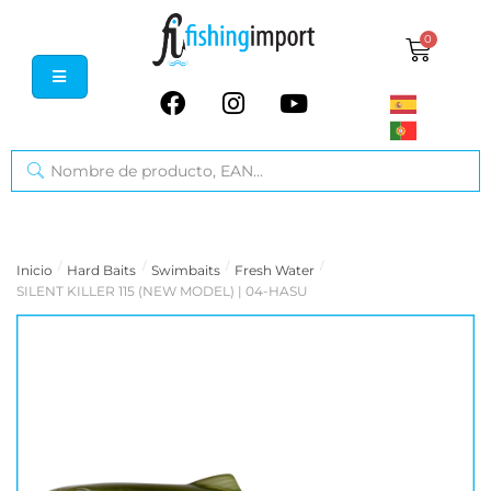
0
/
/
/
/
Inicio
Hard Baits
Swimbaits
Fresh Water
SILENT KILLER 115 (NEW MODEL) | 04-HASU