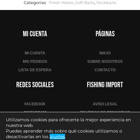
Categorías:
Fresh Water
,
Soft Baits
,
Stickbaits
Mi cuenta
Páginas
MI CUENTA
INICIO
MIS PEDIDOS
SOBRE NOSOTROS
LISTA DE ESPERA
CONTACTO
Redes sociales
Fishing Import
FACEBOOK
AVISO LEGAL
INSTAGRAM
POLÍTICAS DE PRIVACIDAD
Utilizamos cookies para ofrecerte la mejor experiencia en
YOUTUBE
POLÍTICA DE COOKIES
nuestra web.
CONDICIONES DE VENTA
Puedes aprender más sobre qué cookies utilizamos o
desactivarlas en los
ajustes
.
CONTACTO PARA PROFESIONALES