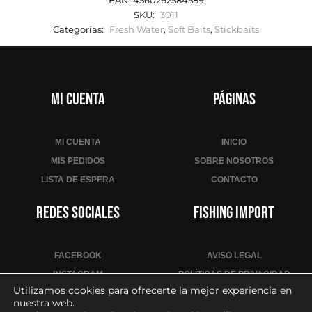
EAN:
4560262584589
SKU:
3011
Categorías:
Fresh Water
,
Soft Baits
,
Stickbaits
Mi cuenta
Páginas
MI CUENTA
INICIO
MIS PEDIDOS
SOBRE NOSOTROS
LISTA DE ESPERA
CONTACTO
Redes sociales
Fishing Import
FACEBOOK
AVISO LEGAL
INSTAGRAM
POLÍTICAS DE PRIVACIDAD
Utilizamos cookies para ofrecerte la mejor experiencia en
YOUTUBE
POLÍTICA DE COOKIES
nuestra web.