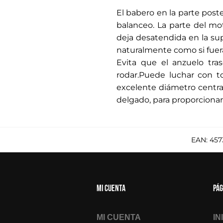
.
El babero en la parte poste
balanceo. La parte del mo
deja desatendida en la sup
naturalmente como si fuera 
Evita que el anzuelo tra
rodar.Puede luchar con t
excelente diámetro centr
delgado, para proporcionar
EAN:
457
Mi cuenta
Pág
MI CUENTA
IN