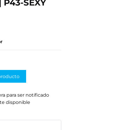
| P43-SEXY
or
producto
era para ser notificado
te disponible