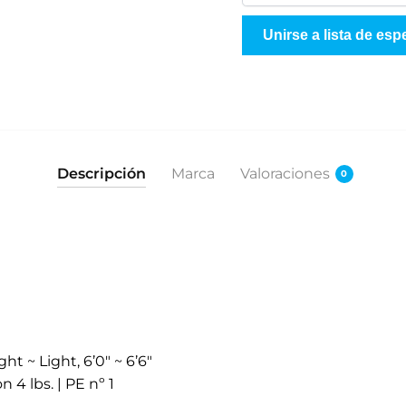
n
g
Unirse a lista de esp
r
e
s
e
s
u
Descripción
Marca
Valoraciones
0
d
i
r
e
c
c
i
ó
ht ~ Light, 6’0" ~ 6’6"
n
n 4 lbs. | PE nº 1
d