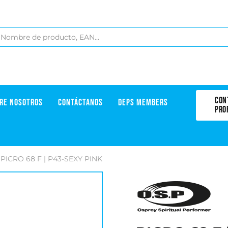
CON
RE NOSOTROS
CONTÁCTANOS
DEPS MEMBERS
PRO
PICRO 68 F | P43-SEXY PINK