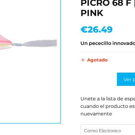
PICRO 68 F 
PINK
€
26.49
Un pececillo innovad
Agotado
Ver 
Unete a la lista de esp
cuando el producto es
nuevamente
I