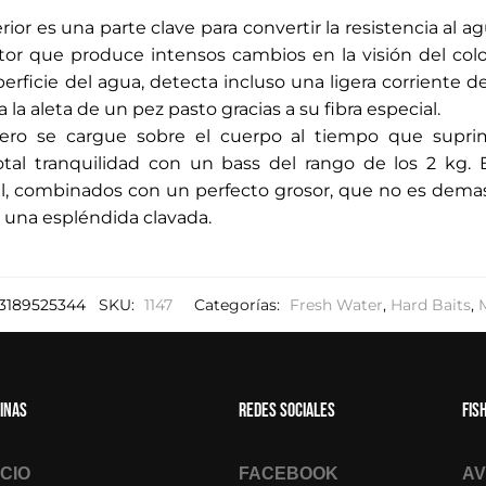
e
rior es una parte clave para convertir la resistencia al 
c
tor que produce intensos cambios en la visión del color
o
erficie del agua, detecta incluso una ligera corriente d
r
la aleta de un pez pasto gracias a su fibra especial.
r
sero se cargue sobre el cuerpo al tiempo que suprim
e
otal tranquilidad con un bass del rango de los 2 kg.
o
al, combinados con un perfecto grosor, que no es dema
e
 una espléndida clavada.
l
e
c
t
3189525344
SKU:
1147
Categorías:
Fresh Water
,
Hard Baits
,
r
ó
n
inas
Redes sociales
Fis
i
c
o
ICIO
FACEBOOK
AV