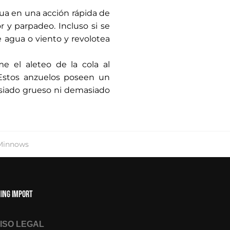
agua en una acción rápida de
 y parpadeo. Incluso si se
e agua o viento y revolotea
e el aleteo de la cola al
 Estos anzuelos poseen un
siado grueso ni demasiado
Minnows
hing Import
ISO LEGAL