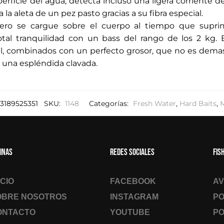
erficie del agua, detecta incluso una ligera corriente d
la aleta de un pez pasto gracias a su fibra especial.
sero se cargue sobre el cuerpo al tiempo que suprim
otal tranquilidad con un bass del rango de los 2 kg.
al, combinados con un perfecto grosor, que no es dema
 una espléndida clavada.
3189525351
SKU:
1148
Categorías:
Fresh Water
,
Hard Baits
,
inas
Redes sociales
Fis
ICIO
FACEBOOK
AV
OBRE NOSOTROS
INSTAGRAM
PO
ONTACTO
YOUTUBE
PO