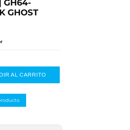
| GH64-
K GHOST
or
DIR AL CARRITO
producto