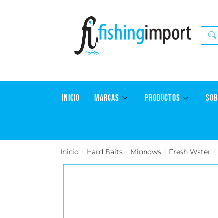
INICIO
MARCAS
PRODUCTOS
SOB
Inicio
Hard Baits
Minnows
Fresh Water
/
/
/
/