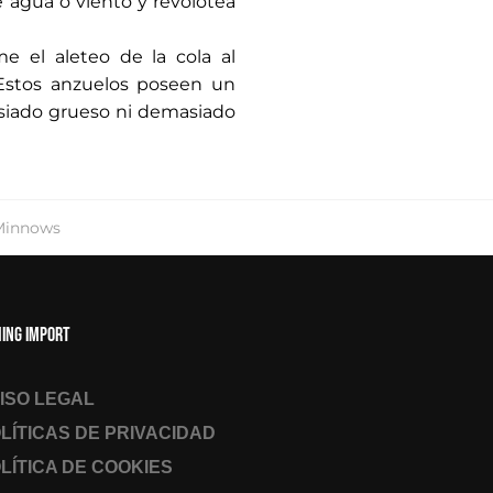
e agua o viento y revolotea
e el aleteo de la cola al
 Estos anzuelos poseen un
siado grueso ni demasiado
Minnows
hing Import
ISO LEGAL
LÍTICAS DE PRIVACIDAD
LÍTICA DE COOKIES