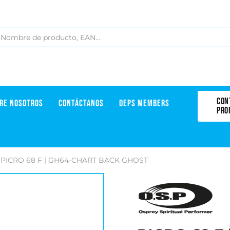
CON
RE NOSOTROS
CONTÁCTANOS
DEPS MEMBERS
PRO
PICRO 68 F | GH64-CHART BACK GHOST