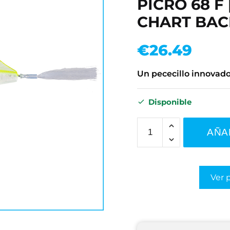
PICRO 68 F 
CHART BAC
€
26.49
Un pececillo innovad
Disponible
AÑA
Ver 