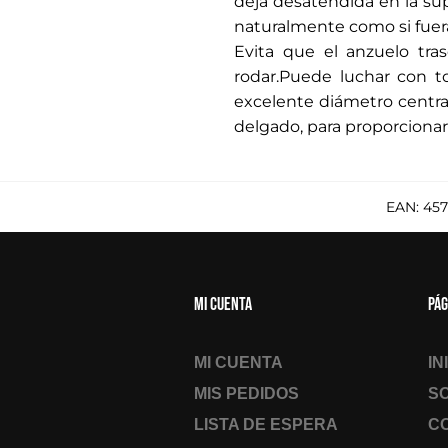
deja desatendida en la sup
naturalmente como si fuera 
Evita que el anzuelo tra
rodar.Puede luchar con t
excelente diámetro centr
delgado, para proporcionar
EAN:
457
Mi cuenta
Pág
MI CUENTA
IN
MIS PEDIDOS
S
LISTA DE ESPERA
C