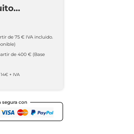
uito…
rtir de 75 € IVA incluido.
onible)
partir de 400 € (Base
 14€ + IVA
a segura con