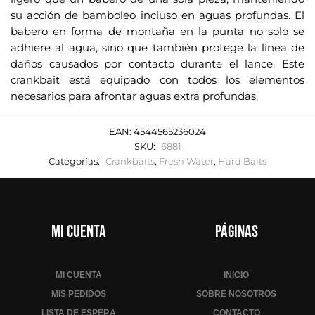
su acción de bamboleo incluso en aguas profundas. El
babero en forma de montaña en la punta no solo se
adhiere al agua, sino que también protege la línea de
daños causados por contacto durante el lance. Este
crankbait está equipado con todos los elementos
necesarios para afrontar aguas extra profundas.
EAN:
4544565236024
SKU:
6881
Categorías:
Crankbaits
,
Fresh Water
,
Hard Baits
Mi cuenta
Páginas
MI CUENTA
INICIO
MIS PEDIDOS
SOBRE NOSOTROS
LISTA DE ESPERA
CONTACTO