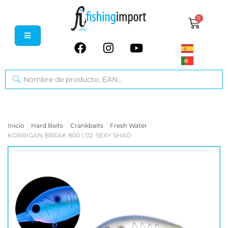
0
/
/
/
/
Inicio
Hard Baits
Crankbaits
Fresh Water
KORRIGAN BREAK 800 | 02-SEXY SHAD