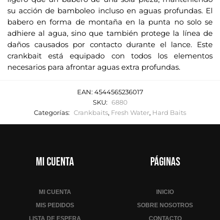
su acción de bamboleo incluso en aguas profundas. El
babero en forma de montaña en la punta no solo se
adhiere al agua, sino que también protege la línea de
daños causados por contacto durante el lance. Este
crankbait está equipado con todos los elementos
necesarios para afrontar aguas extra profundas.
EAN:
4544565236017
SKU:
6880
Categorías:
Crankbaits
,
Fresh Water
,
Hard Baits
Mi cuenta
Páginas
MI CUENTA
INICIO
MIS PEDIDOS
SOBRE NOSOTROS
LISTA DE ESPERA
CONTACTO