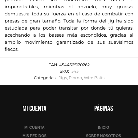
impenetrables, mientras el anzuelo, muy grueso,
demuestra toda su fuerza en el caso de combatir con
presas de gran tamaño. Toda la forma del jig ha sido
estudiada para poder transitar por donde tú quieras,
acechando a los basses más escondidos, gracias al
amplio movimiento garantizado de sus suavísimos
flecos.
EAN:
4544565120262
SKU:
343
Categorías:
Jigs
,
Plomo
,
Wire Baits
Mi cuenta
Páginas
MI CUENTA
INICIO
MIS PEDIDOS
SOBRE NOSOTROS