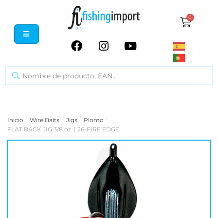
0
/
/
/
/
Inicio
Wire Baits
Jigs
Plomo
FLAT BACK JIG 3/8 oz. | 26-FIRE EDGE