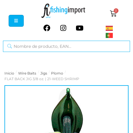
0
/
/
/
/
Inicio
Wire Baits
Jigs
Plomo
FLAT BACK JIG 3/8 oz. | 21-WEED SHRIMP