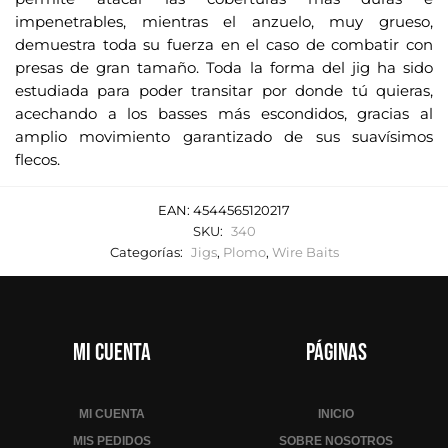
impenetrables, mientras el anzuelo, muy grueso,
demuestra toda su fuerza en el caso de combatir con
presas de gran tamaño. Toda la forma del jig ha sido
estudiada para poder transitar por donde tú quieras,
acechando a los basses más escondidos, gracias al
amplio movimiento garantizado de sus suavísimos
flecos.
EAN:
4544565120217
SKU:
340
Categorías:
Jigs
,
Plomo
,
Wire Baits
Mi cuenta
Páginas
MI CUENTA
INICIO
MIS PEDIDOS
SOBRE NOSOTROS