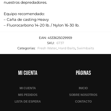
nuestros depredadores.
.
Equipo recomendado:
– Caña de casting Heavy
– Fluorocarbono 14-20 lb. / Nylon 16-30 lb.
EAN:
4533625029959
SKU:
6737
Categorías:
Fresh Water
,
Hard Baits
,
Swimbaits
Mi cuenta
Páginas
MI CUENTA
INICIO
MIS PEDIDOS
SOBRE NOSOTROS
LISTA DE ESPERA
CONTACTO