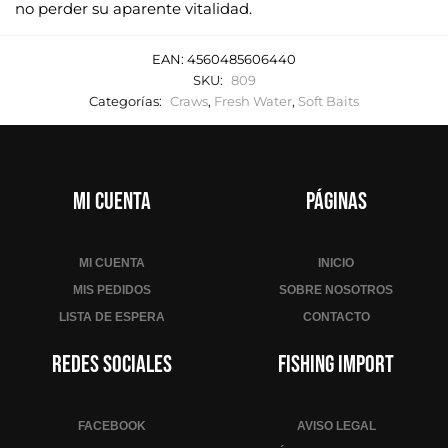
no perder su aparente vitalidad.
EAN:
4560485606440
SKU:
809
Categorías:
Craws
,
Fresh Water
,
Soft Baits
Mi cuenta
Páginas
MI CUENTA
INICIO
MIS PEDIDOS
SOBRE NOSOTROS
LISTA DE ESPERA
CONTACTO
Redes sociales
Fishing Import
FACEBOOK
AVISO LEGAL