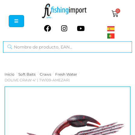
0
/
/
/
/
Inicio
Soft Baits
Craws
Fresh Water
DOLIVE CRAW 4" | TW109-AMEZARI