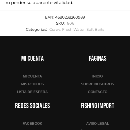
no perder su aparente vitalidad.
EAN:
4580238260989
SKU:
806
Categorías:
Craws
,
Fresh Water
,
Soft Baits
Mi cuenta
Páginas
MI CUENTA
INICIO
MIS PEDIDOS
SOBRE NOSOTROS
LISTA DE ESPERA
CONTACTO
Redes sociales
Fishing Import
FACEBOOK
AVISO LEGAL