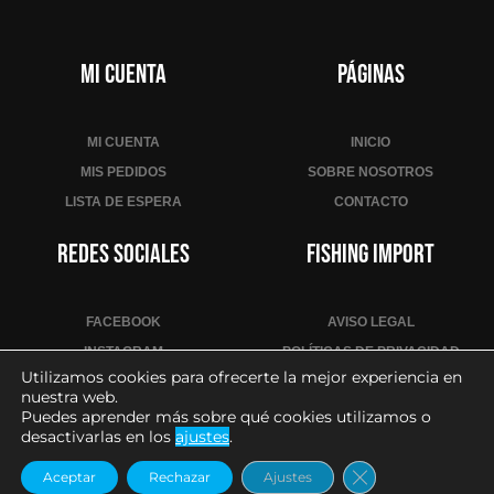
n
i
r
Mi cuenta
Páginas
s
e
a
MI CUENTA
INICIO
l
MIS PEDIDOS
SOBRE NOSOTROS
a
LISTA DE ESPERA
CONTACTO
l
i
Redes sociales
Fishing Import
s
t
a
FACEBOOK
AVISO LEGAL
d
INSTAGRAM
POLÍTICAS DE PRIVACIDAD
e
Utilizamos cookies para ofrecerte la mejor experiencia en
YOUTUBE
POLÍTICA DE COOKIES
nuestra web.
e
CONDICIONES DE VENTA
Puedes aprender más sobre qué cookies utilizamos o
s
desactivarlas en los
ajustes
.
CONTACTO PARA PROFESIONALES
p
Cerrar el banne
e
Aceptar
Rechazar
Ajustes
2026
– Todos los derechos reservados