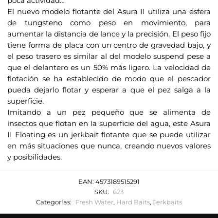
poca actividad…
e
El nuevo modelo flotante del Asura II utiliza una esfera
o
de tungsteno como peso en movimiento, para
e
aumentar la distancia de lance y la precisión. El peso fijo
l
tiene forma de placa con un centro de gravedad bajo, y
e
el peso trasero es similar al del modelo suspend pese a
c
que el delantero es un 50% más ligero. La velocidad de
t
flotación se ha establecido de modo que el pescador
r
pueda dejarlo flotar y esperar a que el pez salga a la
superficie.
ó
Imitando a un pez pequeño que se alimenta de
n
insectos que flotan en la superficie del agua, este Asura
i
II Floating es un jerkbait flotante que se puede utilizar
c
en más situaciones que nunca, creando nuevos valores
o
y posibilidades.
p
a
EAN:
4573189515291
r
SKU:
623
a
Categorías:
Fresh Water
,
Hard Baits
,
Jerkbaits
u