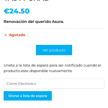
€
24.50
Renovación del querido Asura.
Agotado
Ver producto
Unete a la lista de espera para ser notificado cuando el
producto este disponible nuevamente
I
n
g
Unirse a lista de espera
r
e