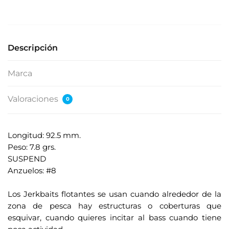
s
e
s
u
Descripción
d
i
Marca
r
e
Valoraciones
0
c
c
i
Longitud: 92.5 mm.
ó
Peso: 7.8 grs.
n
SUSPEND
d
Anzuelos: #8
e
.
c
Los Jerkbaits flotantes se usan cuando alrededor de la
o
zona de pesca hay estructuras o coberturas que
r
esquivar, cuando quieres incitar al bass cuando tiene
r