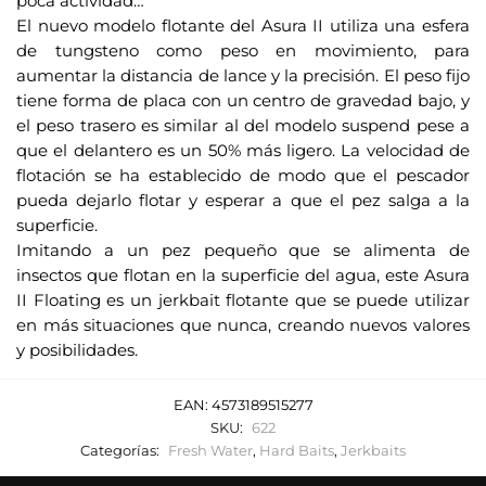
poca actividad…
e
El nuevo modelo flotante del Asura II utiliza una esfera
o
de tungsteno como peso en movimiento, para
e
aumentar la distancia de lance y la precisión. El peso fijo
l
tiene forma de placa con un centro de gravedad bajo, y
e
el peso trasero es similar al del modelo suspend pese a
c
que el delantero es un 50% más ligero. La velocidad de
t
flotación se ha establecido de modo que el pescador
r
pueda dejarlo flotar y esperar a que el pez salga a la
superficie.
ó
Imitando a un pez pequeño que se alimenta de
n
insectos que flotan en la superficie del agua, este Asura
i
II Floating es un jerkbait flotante que se puede utilizar
c
en más situaciones que nunca, creando nuevos valores
o
y posibilidades.
p
a
EAN:
4573189515277
r
SKU:
622
a
Categorías:
Fresh Water
,
Hard Baits
,
Jerkbaits
u