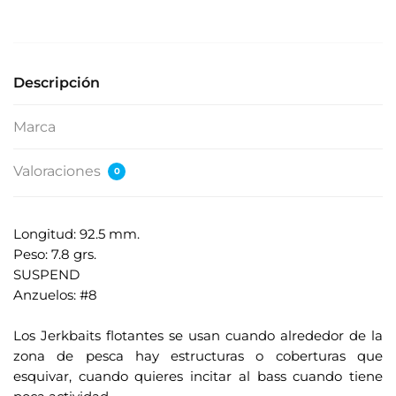
s
e
s
u
Descripción
d
i
Marca
r
e
Valoraciones
0
c
c
i
Longitud: 92.5 mm.
ó
Peso: 7.8 grs.
n
SUSPEND
d
Anzuelos: #8
e
.
c
Los Jerkbaits flotantes se usan cuando alrededor de la
o
zona de pesca hay estructuras o coberturas que
r
esquivar, cuando quieres incitar al bass cuando tiene
r