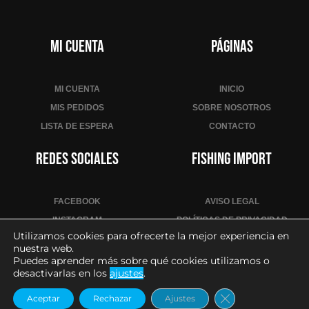
n
i
r
Mi cuenta
Páginas
s
e
a
MI CUENTA
INICIO
l
MIS PEDIDOS
SOBRE NOSOTROS
a
LISTA DE ESPERA
CONTACTO
l
i
Redes sociales
Fishing Import
s
t
a
FACEBOOK
AVISO LEGAL
d
INSTAGRAM
POLÍTICAS DE PRIVACIDAD
e
Utilizamos cookies para ofrecerte la mejor experiencia en
YOUTUBE
POLÍTICA DE COOKIES
nuestra web.
e
CONDICIONES DE VENTA
Puedes aprender más sobre qué cookies utilizamos o
s
desactivarlas en los
ajustes
.
CONTACTO PARA PROFESIONALES
p
Cerrar el banne
e
Aceptar
Rechazar
Ajustes
2026
– Todos los derechos reservados