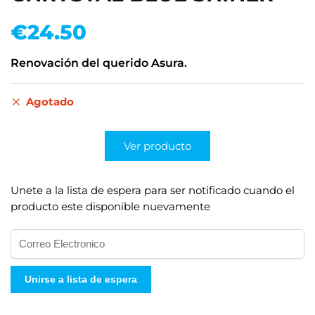
€
24.50
Renovación del querido Asura.
Agotado
Ver producto
Unete a la lista de espera para ser notificado cuando el
producto este disponible nuevamente
I
n
g
Unirse a lista de espera
r
e