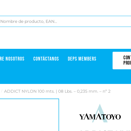
CON
RE NOSOTROS
CONTÁCTANOS
DEPS MEMBERS
PRO
ADDICT NYLON 100 mts. | 08 Lbs. – 0,235 mm. – nº 2
/