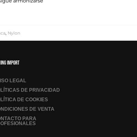
onsigue armonizarse
sca
,
Nylon
hing Import
ISO LEGAL
LÍTICAS DE PRIVACIDAD
LÍTICA DE COOKIES
NDICIONES DE VENTA
ONTACTO PARA
OFESIONALES