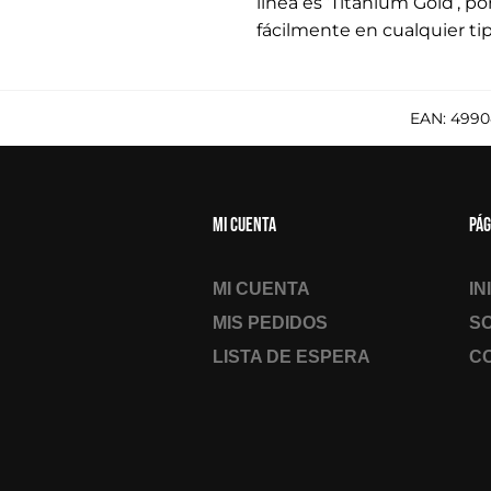
línea es ‘Titanium Gold’, p
fácilmente en cualquier ti
EAN:
4990
Mi cuenta
Pág
MI CUENTA
IN
MIS PEDIDOS
S
LISTA DE ESPERA
C