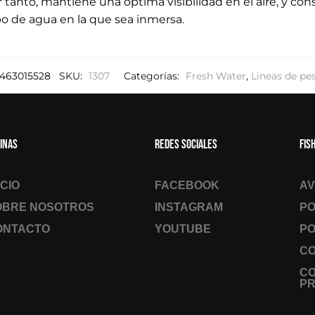
or tanto, mantiene una óptima visibilidad en el aire, y c
po de agua en la que sea inmersa.
463015528
SKU:
1307
Categorías:
Fresh Water
,
Lineas de pe
inas
Redes sociales
Fis
ICIO
FACEBOOK
AV
OBRE NOSOTROS
INSTAGRAM
PO
ONTACTO
YOUTUBE
PO
CO
C
PR