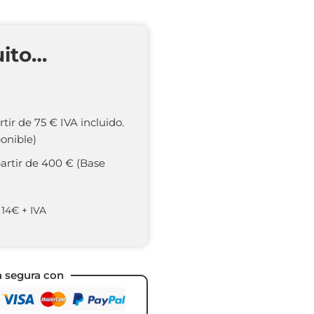
uito…
rtir de 75 € IVA incluido.
onible)
partir de 400 € (Base
 14€ + IVA
a segura con