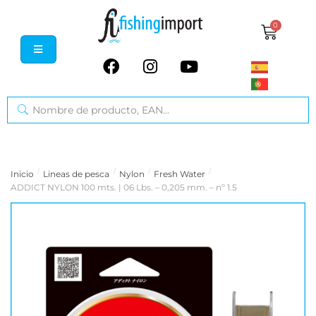
0
/
/
/
/
Inicio
Lineas de pesca
Nylon
Fresh Water
ADDICT NYLON 100 mts. | 06 Lbs. – 0,205 mm. – nº 1.5