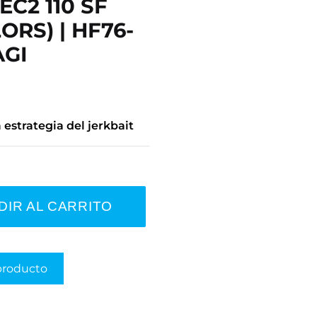
C2 110 SF
ORS) | HF76-
GI
 estrategia del jerkbait
DIR AL CARRITO
producto