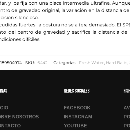
ar, y los fija con una placa intermedia ultrafina. Aun
tro de gravedad original, la variación en la distancia de
isión silencioso.
udidas fuertes, la postura no se altera demasiado. El SP
o del centro de gravedad y sacrifica la distancia de
diciones difíciles.
3189504974
SKU:
6442
Categorías:
Fresh Water
,
Hard Baits
,
inas
Redes sociales
Fis
ICIO
FACEBOOK
AV
OBRE NOSOTROS
INSTAGRAM
PO
ONTACTO
YOUTUBE
PO