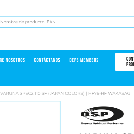
CON
RE NOSOTROS
CONTÁCTANOS
DEPS MEMBERS
PRO
VARUNA SPEC2 110 SF (JAPAN COLORS) | HF76-HF WAKASAGI