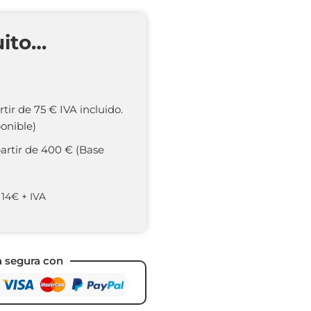
uito…
rtir de 75 € IVA incluido.
onible)
partir de 400 € (Base
 14€ + IVA
a segura con