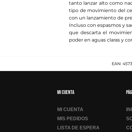
tanto lanzar alto como nad
tipo de movimiento del cen
con un lanzamiento de prec
Incluso con espasmos y sac
que descarta el movimient
poder en aguas claras y con
EAN:
457
Mi cuenta
Pág
MI CUENTA
IN
MIS PEDIDOS
S
LISTA DE ESPERA
C