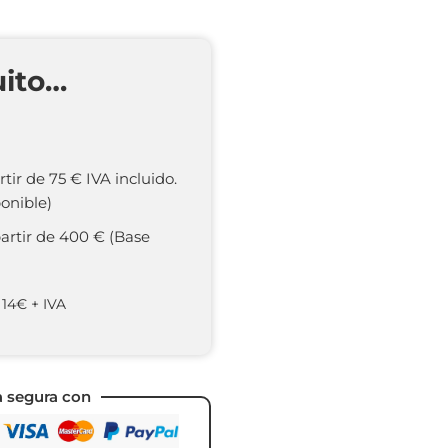
uito…
rtir de 75 € IVA incluido.
onible)
partir de 400 € (Base
 14€ + IVA
a segura con