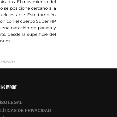
picadas. El movimiento del
 se posicione cercano a la
vuelo estable. Esto también
sión con el cuerpo Super HP
 buena natación de parada y
s. desde la superficie del
inuos.
Jerkbaits
hing Import
ISO LEGAL
LÍTICAS DE PRIVACIDAD