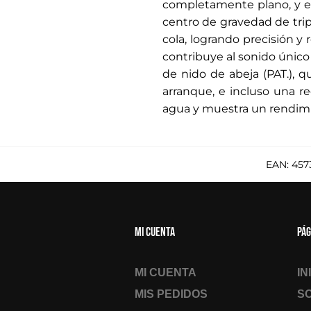
completamente plano, y el
centro de gravedad de tri
cola, logrando precisión y
contribuye al sonido único
de nido de abeja (PAT.), q
arranque, e incluso una r
agua y muestra un rendimie
EAN:
457
Mi cuenta
Pág
MI CUENTA
IN
MIS PEDIDOS
S