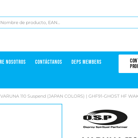
CON
RE NOSOTROS
CONTÁCTANOS
DEPS MEMBERS
PRO
VARUNA 110 Suspend (JAPAN COLORS) | GHF91-GHOST HF WA