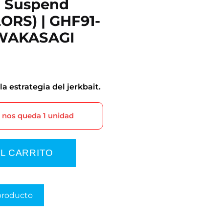
 Suspend
ORS) | GHF91-
WAKASAGI
a estrategia del jerkbait.
o nos queda 1 unidad
AL CARRITO
producto