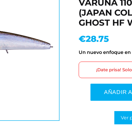
VARUNA 110
(JAPAN COL
GHOST HF 
€
28.75
Un nuevo enfoque en l
¡Date prisa! Sol
AÑADIR 
Ver 