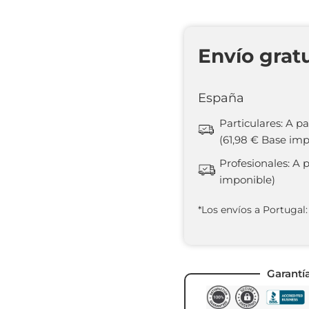
Envío grat
España
Particulares: A pa
(61,98 € Base imp
Profesionales: A 
imponible)
*Los envíos a Portugal:
Garantí