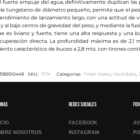
 fuerte empuje del agua, definitivamente duplican las 
ple tungsteno de diámetro pequeño, permite que el peso
 rendimiento de lanzamiento largo, con una actitud de 
 y al bajo centro de gravedad del peso, y mediante la fu
ue es liviano y fuerte, tiene una alta respuesta y una
ecuperación directa. La profundidad máxima es de 2,1 mt
nto característico de buceo a 2,8 mts. con tirones cont
3189510449
SKU:
1074
Categorías:
Fresh Water
,
Hard Baits
,
inas
Redes sociales
Fis
ICIO
FACEBOOK
AV
OBRE NOSOTROS
INSTAGRAM
PO