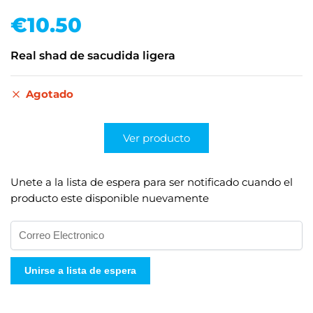
€
10.50
Real shad de sacudida ligera
Agotado
Ver producto
Unete a la lista de espera para ser notificado cuando el
producto este disponible nuevamente
I
n
g
Unirse a lista de espera
r
e
s