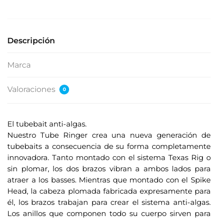
e
s
u
Descripción
d
i
Marca
r
e
Valoraciones
0
c
c
i
El tubebait anti-algas.
ó
Nuestro Tube Ringer crea una nueva generación de
n
tubebaits a consecuencia de su forma completamente
d
innovadora. Tanto montado con el sistema Texas Rig o
e
sin plomar, los dos brazos vibran a ambos lados para
c
atraer a los basses. Mientras que montado con el Spike
o
Head, la cabeza plomada fabricada expresamente para
r
él, los brazos trabajan para crear el sistema anti-algas.
r
Los anillos que componen todo su cuerpo sirven para