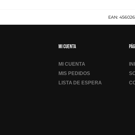
EAN:
456026
Mi cuenta
Pág
MI CUENTA
IN
MIS PEDIDOS
S
LISTA DE ESPERA
C