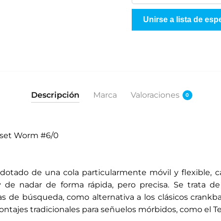
n
g
Unirse a lista de esp
r
e
s
e
s
u
Descripción
Marca
Valoraciones
0
d
i
r
fset Worm #6/0
e
c
c
dotado de una cola particularmente móvil y flexible, 
i
y de nadar de forma rápida, pero precisa. Se trata de
ó
 de búsqueda, como alternativa a los clásicos crankbai
n
ontajes tradicionales para señuelos mórbidos, como el Te
d