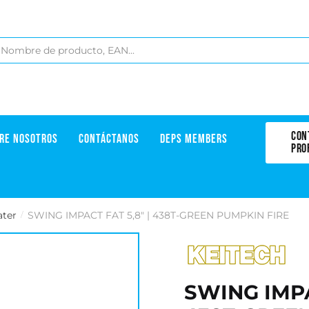
CON
RE NOSOTROS
CONTÁCTANOS
DEPS MEMBERS
PRO
ater
SWING IMPACT FAT 5,8" | 438T-GREEN PUMPKIN FIRE
/
SWING IMPA