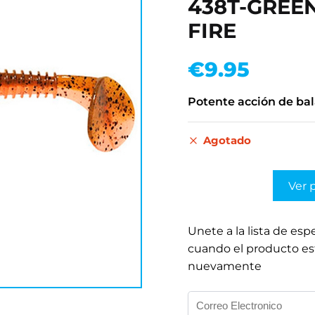
438T-GREE
FIRE
€
9.95
Potente acción de ba
Agotado
Ver 
Unete a la lista de esp
cuando el producto es
nuevamente
I