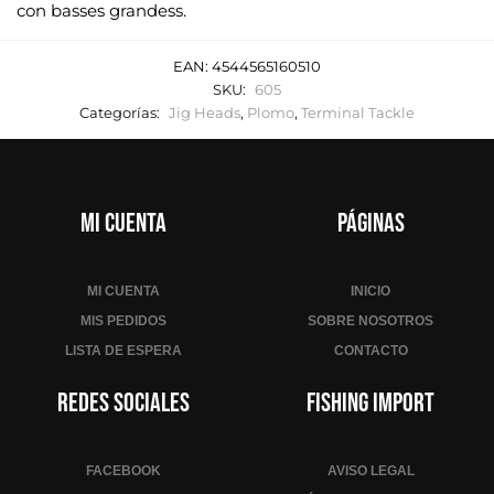
con basses grandess.
EAN:
4544565160510
SKU:
605
Categorías:
Jig Heads
,
Plomo
,
Terminal Tackle
Mi cuenta
Páginas
MI CUENTA
INICIO
MIS PEDIDOS
SOBRE NOSOTROS
LISTA DE ESPERA
CONTACTO
Redes sociales
Fishing Import
FACEBOOK
AVISO LEGAL