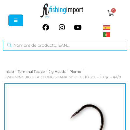
0
/
/
/
/
Inicio
Terminal Tackle
Jig Heads
Plomo
SWIMMING JIG HEAD LONG SHANK MODEL | 1/16 oz. – 1,8 gr. – #4/0