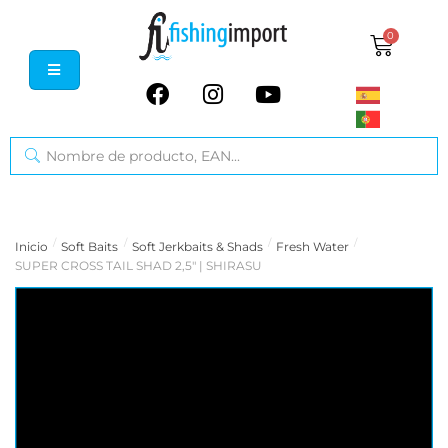
0
/
/
/
/
Inicio
Soft Baits
Soft Jerkbaits & Shads
Fresh Water
SUPER CROSS TAIL SHAD 2,5" | SHIRASU