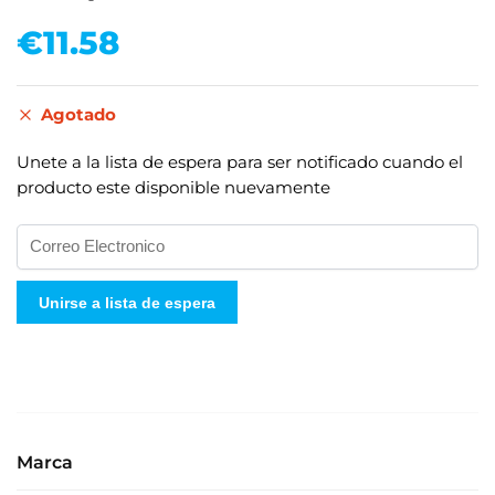
€
11.58
Agotado
Unete a la lista de espera para ser notificado cuando el
producto este disponible nuevamente
I
n
g
Unirse a lista de espera
r
e
s
e
s
u
Marca
d