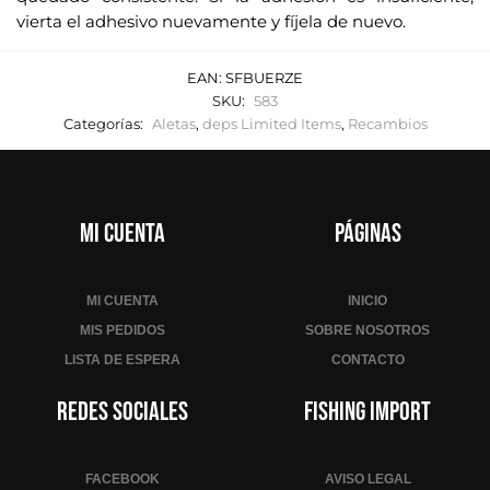
vierta el adhesivo nuevamente y fíjela de nuevo.
EAN:
SFBUERZE
SKU:
583
Categorías:
Aletas
,
deps Limited Items
,
Recambios
Mi cuenta
Páginas
MI CUENTA
INICIO
MIS PEDIDOS
SOBRE NOSOTROS
LISTA DE ESPERA
CONTACTO
Redes sociales
Fishing Import
FACEBOOK
AVISO LEGAL