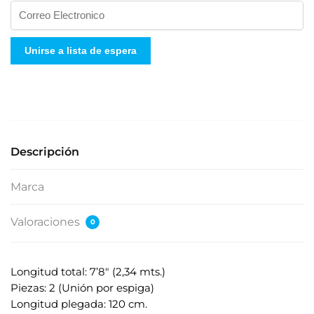
I
n
g
Unirse a lista de espera
r
e
s
e
s
u
Descripción
d
i
Marca
r
e
Valoraciones
0
c
c
i
Longitud total: 7’8" (2,34 mts.)
ó
Piezas: 2 (Unión por espiga)
n
Longitud plegada: 120 cm.
d