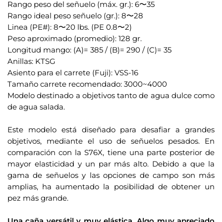
Rango peso del señuelo (máx. gr.): 6〜35
e
Rango ideal peso señuelo (gr.): 8〜28
c
Linea (PE#): 8〜20 lbs. (PE 0.8〜2)
o
Peso aproximado (promedio): 128 gr.
r
Longitud mango: (A)= 385 / (B)= 290 / (C)= 35
r
Anillas: KTSG
e
Asiento para el carrete (Fuji): VSS-16
o
Tamaño carrete recomendado: 3000~4000
e
Modelo destinado a objetivos tanto de agua dulce como
l
de agua salada.
e
.
c
Este modelo está diseñado para desafiar a grandes
t
objetivos, mediante el uso de señuelos pesados. En
r
comparación con la S76X, tiene una parte posterior de
mayor elasticidad y un par más alto. Debido a que la
ó
gama de señuelos y las opciones de campo son más
n
amplias, ha aumentado la posibilidad de obtener un
i
pez más grande.
c
.
o
Una caña versátil y muy elástica. Algo muy apreciado