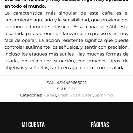
p
en todo el mundo.
a
La característica más singular de esta caña es el
r
lanzamiento aguzado y la sensibilidad, que proviene del
a
carbono altamente elástico. Esta caña versátil está
u
diseñada para obtener un lanzamiento preciso y es muy
n
fácil de operar. La acción resistente significa que puede
i
controlar sutilmente los señuelos, y sentir con precisión,
r
incluso los ataques más sutiles. Hay muchas formas de
s
usarla, en cualquier situación, con muchos tipos de
e
objetivos y señuelos, tanto en agua dulce, como salada.
a
l
EAN:
4514459666022
a
SKU:
5158
l
Categorías:
Cañas
,
Fresh & Salt Water
,
Spinning
i
s
t
a
Mi cuenta
Páginas
d