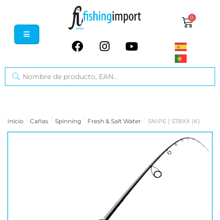
0
/
/
/
/
Inicio
Cañas
Spinning
Fresh & Salt Water
SNIPE | S78XX (K)