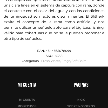
una clara línea en el sistema de captura con rana, donde
el contraste con el color del agua y con las condiciones
de luminosidad son factores discriminantes. El Slitherk
exalta el concepto de la rana como artificial y nos
permite utilizar un señuelo apto para el big bass fishing,
válido para coberturas que no se le pueden proponer a
otro tipo de señuelos.
EAN:
4544565078099
SKU:
4358
Categorías:
Fresh Water
,
Frogs
,
Soft Baits
Mi cuenta
Páginas
MI CUENTA
INICIO
MIS PEDIDOS
SOBRE NOSOTROS