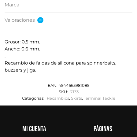
Marca
Valoraciones
0
Grosor: 0,5 mm.
Ancho: 0,6 mm.
.
Recambio de faldas de silicona para spinnerbaits,
buzzers y jigs.
EAN:
4544565981085
SKU:
7133
Categorías:
Recambios
,
Skirts
,
Terminal Tackle
Mi cuenta
Páginas