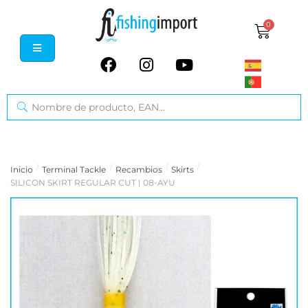
0
/
/
/
/
Inicio
Terminal Tackle
Recambios
Skirts
SILICON SKIRT REGULAR CUT | 08-AYU